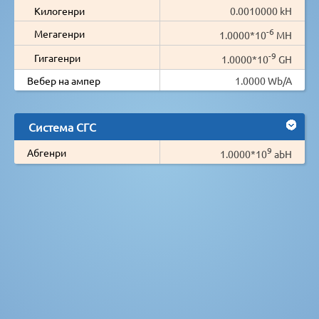
Килогенри
0.0010000 kH
-6
Мегагенри
1.0000*10
MH
-9
Гигагенри
1.0000*10
GH
Вебер на ампер
1.0000 Wb/A
Система СГС
9
Абгенри
1.0000*10
abH