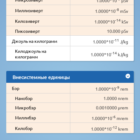
1.0000*10
µSv
-8
Миллизиверт
1.0000*10
mSv
-14
Килозиверт
1.0000*10
kSv
Пикозиверт
10.000 pSv
-11
Джоуль на килограмм
1.0000*10
J/kg
Килоджоуль на
-14
1.0000*10
kJ/kg
килограмм
Внесистемные единицы
-9
Бэр
1.0000*10
rem
Нанобэр
1.0000 nrem
Микробэр
0.0010000 µrem
-6
Миллибэр
1.0000*10
mrem
-12
Килобэр
1.0000*10
krem